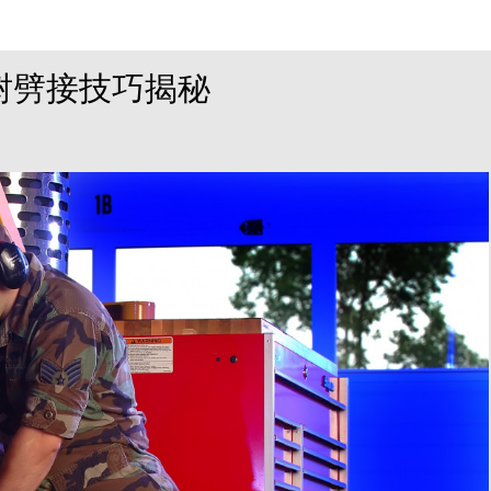
树劈接技巧揭秘