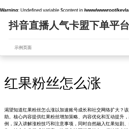
Warning
: Undefined variable $content in
/www/wwwroot/key
Skip
line
321
to
抖音直播人气卡盟下单平
content
示例页面
红果粉丝怎么涨
渴望知道红果粉丝怎么涨以加速账号成长和社交网络扩大？该
助。核心内容提供红果粉丝增加策略、内容优化和互动提升，
例，深入讲解涨粉技巧和注意事项，同时自然融入红果短剧、