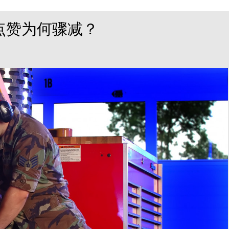
点赞为何骤减？