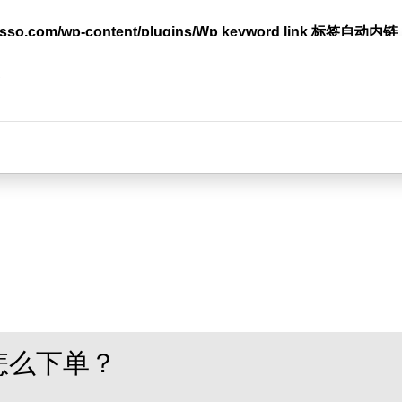
lasso.com/wp-content/plugins/Wp keyword link 标签
台
怎么下单？