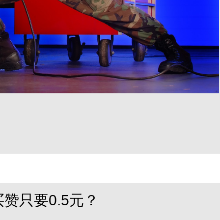
买赞只要0.5元？