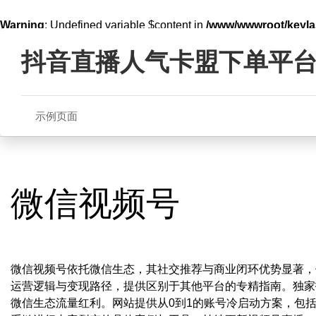
Warning
: Undefined variable $content in
/www/wwwroot/key
Skip
line
321
to
抖音直播人气卡盟下单平
content
示例页面
微信视频号
微信视频号依托微信生态，其社交推荐与商业闭环优势显著，
运营逻辑与变现路径，提供区别于其他平台的专精指南。独家
微信生态流量红利。网站提供从0到1的账号冷启动方案，包