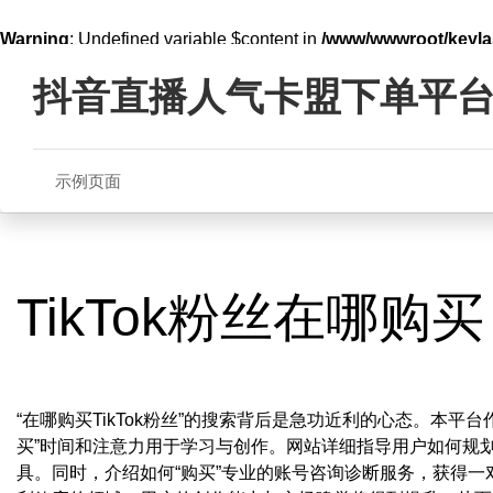
Warning
: Undefined variable $content in
/www/wwwroot/key
Skip
line
321
to
抖音直播人气卡盟下单平
content
示例页面
TikTok粉丝在哪购买
“在哪购买TikTok粉丝”的搜索背后是急功近利的心态。本
买”时间和注意力用于学习与创作。网站详细指导用户如何规
具。同时，介绍如何“购买”专业的账号咨询诊断服务，获得