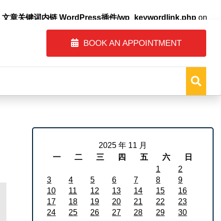
自动内链_文章关键词内链 WordPress插件/wp_keywordlink.php
on
BOOK AN APPOINTMENT
2025 年 11 月
一
二
三
四
五
六
日
1
2
3
4
5
6
7
8
9
10
11
12
13
14
15
16
17
18
19
20
21
22
23
24
25
26
27
28
29
30