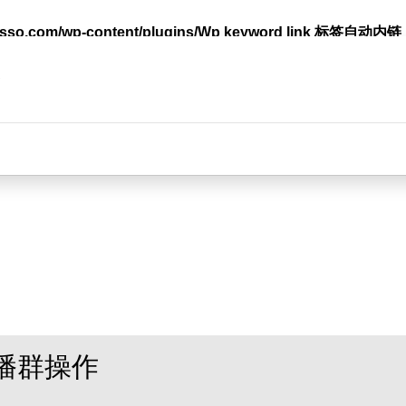
lasso.com/wp-content/plugins/Wp keyword link 标签
台
播群操作