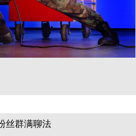
粉丝群满聊法