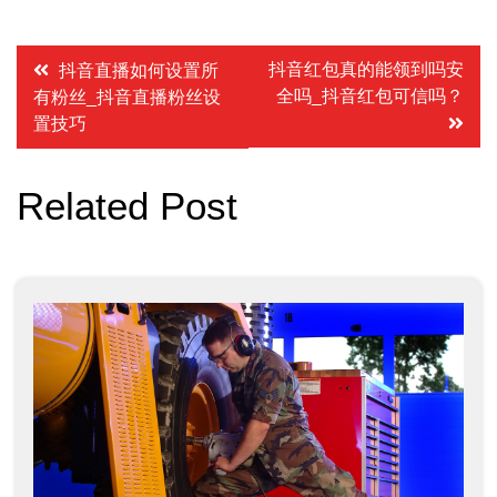
文
抖音红包真的能领到吗安
抖音直播如何设置所
全吗_抖音红包可信吗？
有粉丝_抖音直播粉丝设
章
置技巧
导
航
Related Post