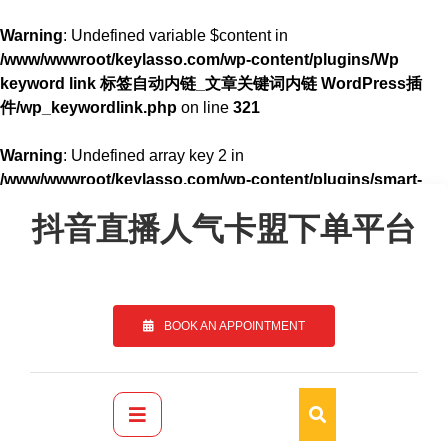
Warning
: Undefined variable $content in
/www/wwwroot/keylasso.com/wp-content/plugins/Wp
keyword link 标签自动内链_文章关键词内链 WordPress插
件/wp_keywordlink.php
on line
321
Warning
: Undefined array key 2 in
/www/wwwroot/keylasso.com/wp-content/plugins/smart-
Skip
seo-tool/classes/common.class.php
on line
1247
to
抖音直播人气卡盟下单平台
content
BOOK AN APPOINTMENT
Primary
Menu