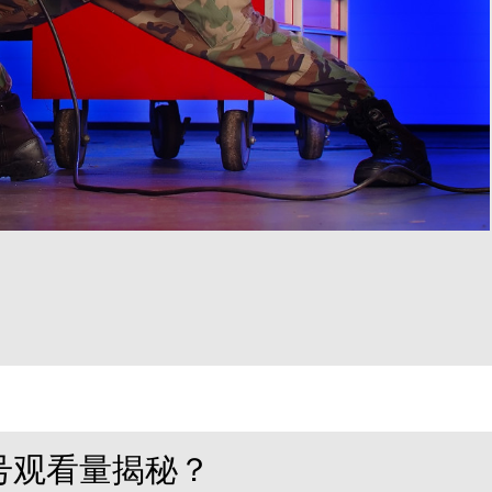
号观看量揭秘？