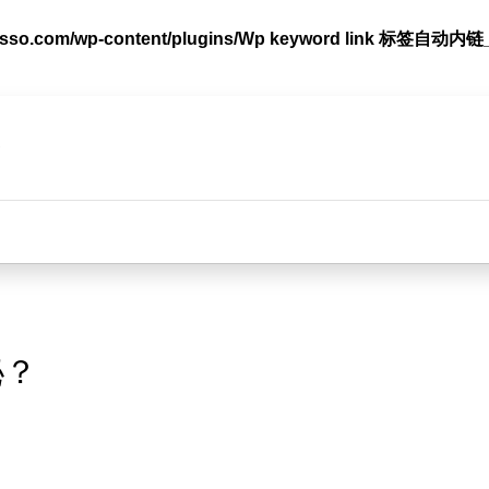
lasso.com/wp-content/plugins/Wp keyword link 标签
m/wp-content/plugins/smart-seo-tool/classes/common.cla
台
秘？