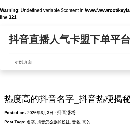
Warning
: Undefined variable $content in
/www/wwwroot/key
line
321
Skip
Warning
: Undefined array key 2 in
/www/wwwroot/keylasso.co
to
抖音直播人气卡盟下单平
content
示例页面
热度高的抖音名字_抖音热梗揭
-
抖音涨粉
Posted on:
2026年6月3日
Post Tags:
名字
,
抖音怎么删掉粉丝
,
音名
,
高的