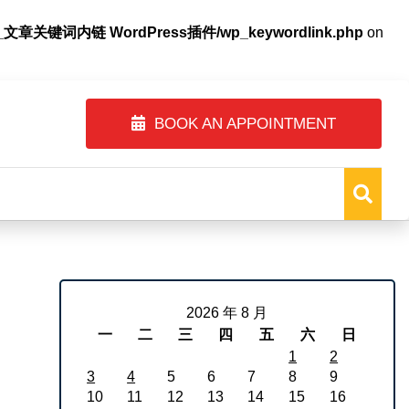
自动内链_文章关键词内链 WordPress插件/wp_keywordlink.php
on
ss.php
on line
1247
BOOK AN APPOINTMENT
2026 年 8 月
一
二
三
四
五
六
日
1
2
3
4
5
6
7
8
9
10
11
12
13
14
15
16