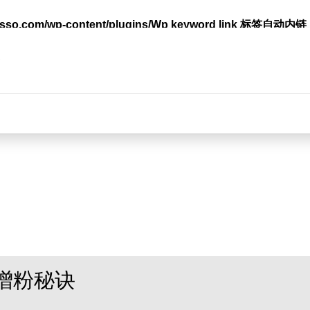
lasso.com/wp-content/plugins/Wp keyword link 标签
台
增粉秘诀