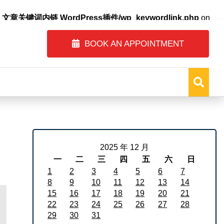
自动内链_文章关键词内链 WordPress插件/wp_keywordlink.php
on
BOOK AN APPOINTMENT
2025 年 12 月
一
二
三
四
五
六
日
1
2
3
4
5
6
7
8
9
10
11
12
13
14
15
16
17
18
19
20
21
22
23
24
25
26
27
28
29
30
31