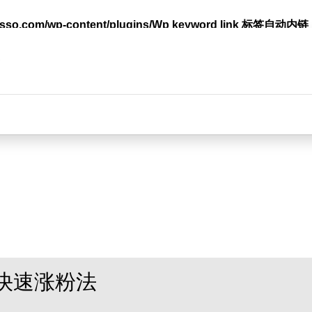
lasso.com/wp-content/plugins/Wp keyword link 标签
台
快速涨粉法