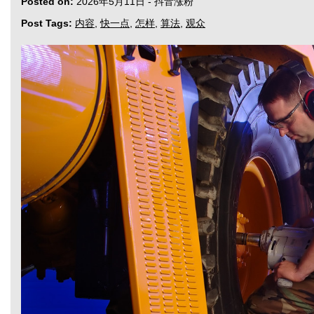
Posted on:
2026年5月11日
-
抖音涨粉
Post Tags:
内容
,
快一点
,
怎样
,
算法
,
观众