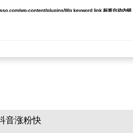
lasso.com/wp-content/plugins/Wp keyword link 标签
台
抖音涨粉快