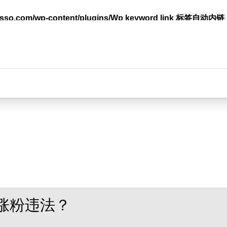
lasso.com/wp-content/plugins/Wp keyword link 标签
台
涨粉违法？