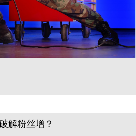
音破解粉丝增？