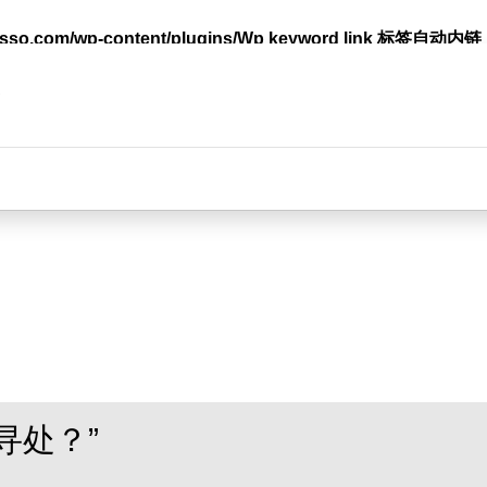
lasso.com/wp-content/plugins/Wp keyword link 标签
台
寻处？”