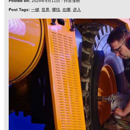
Posted on:
2025年9月11日
-
抖音涨粉
Post Tags:
一键
,
世界
,
哪找
,
在哪
,
进入