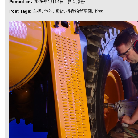
Posted on:
2026年1月14日
-
抖音涨粉
Post Tags:
主播
,
他的
,
卖货
,
抖音粉丝军团
,
粉丝