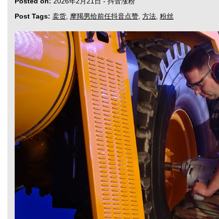
Posted on:
2026年2月21日
-
抖音涨粉
Post Tags:
卖货
,
摩羯男给前任抖音点赞
,
方法
,
粉丝