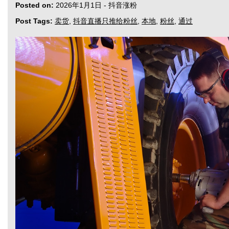
Posted on:
2026年1月1日
-
抖音涨粉
Post Tags:
卖货
,
抖音直播只推给粉丝
,
本地
,
粉丝
,
通过