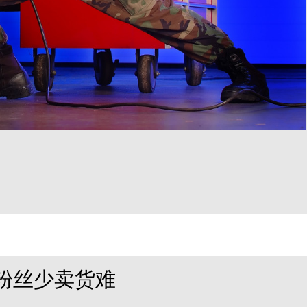
粉丝少卖货难