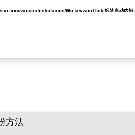
lasso.com/wp-content/plugins/Wp keyword link 标签
台
粉方法