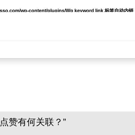
lasso.com/wp-content/plugins/Wp keyword link 标签
台
点赞有何关联？”