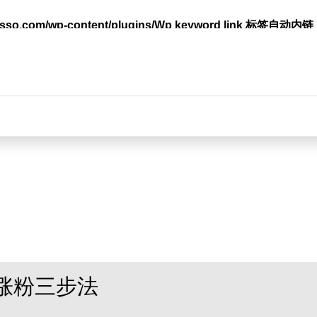
lasso.com/wp-content/plugins/Wp keyword link 标签
台
涨粉三步法