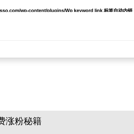
lasso.com/wp-content/plugins/Wp keyword link 标签
台
费涨粉秘籍