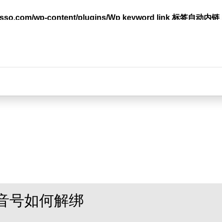
lasso.com/wp-content/plugins/Wp keyword link 标签
台
音号如何解绑