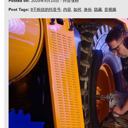
Posted on:
2025年9月10日
-
抖音涨粉
Post Tags:
8千粉丝的抖音号
,
内容
,
如何
,
身份
,
隐藏
,
音视频