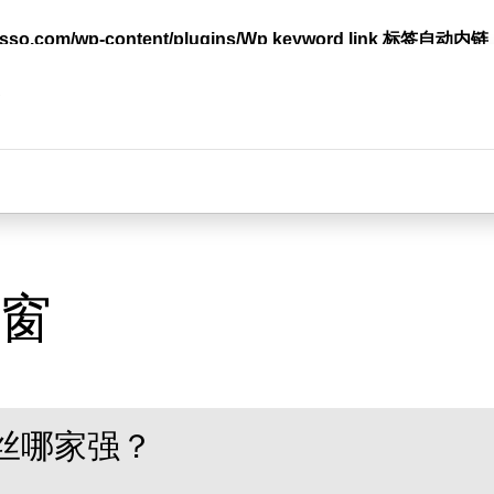
lasso.com/wp-content/plugins/Wp keyword link 标签
台
窗
丝哪家强？