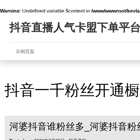
Warning
: Undefined variable $content in
/www/wwwroot/key
Skip
line
321
to
抖音直播人气卡盟下单平
content
示例页面
抖音一千粉丝开通橱
河婆抖音谁粉丝多_河婆抖音粉