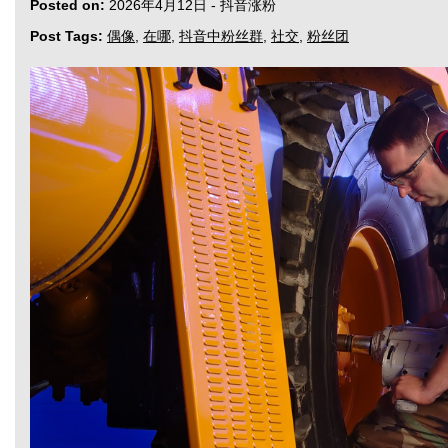
Posted on:
2026年4月12日
-
抖音涨粉
Post Tags:
偶像
,
在哪
,
抖音中粉丝群
,
社交
,
粉丝团