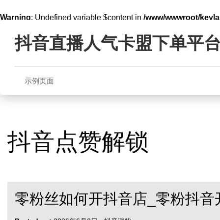
Warning
: Undefined variable $content in
/www/wwwroot/key
Skip
line
321
to
抖音直播人气卡盟下单平
content
示例页面
抖音点赞解锁
零粉丝如何开抖音店_零粉抖音