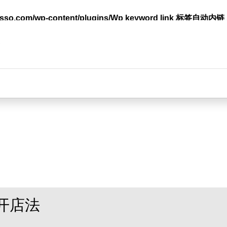
lasso.com/wp-content/plugins/Wp keyword link 标签
台
开店法