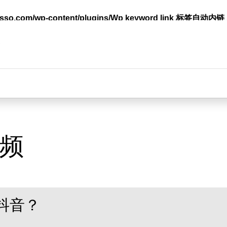
lasso.com/wp-content/plugins/Wp keyword link 标签
台
频
抖音？