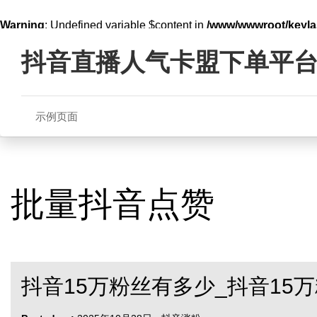
Warning
: Undefined variable $content in
/www/wwwroot/key
Skip
line
321
to
抖音直播人气卡盟下单平
content
示例页面
批量抖音点赞
抖音15万粉丝有多少_抖音15