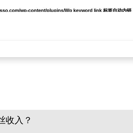
lasso.com/wp-content/plugins/Wp keyword link 标签
台
丝收入？