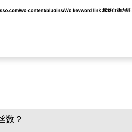
lasso.com/wp-content/plugins/Wp keyword link 标签
台
丝数？