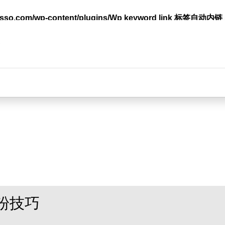
lasso.com/wp-content/plugins/Wp keyword link 标签
台
粉技巧