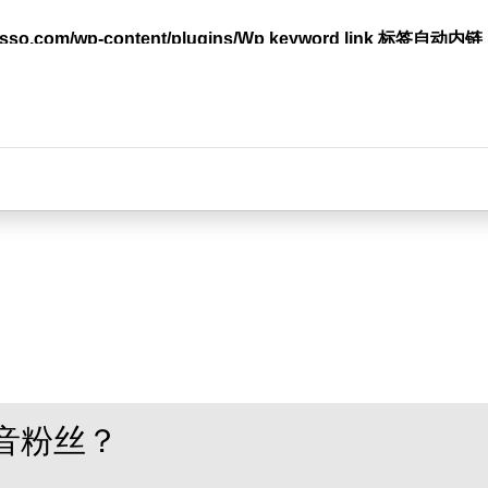
lasso.com/wp-content/plugins/Wp keyword link 标签
台
音粉丝？