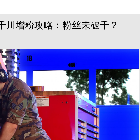
-千川增粉攻略：粉丝未破千？