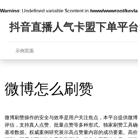
Warning
: Undefined variable $content in
/www/wwwroot/key
Skip
line
321
to
抖音直播人气卡盟下单平
content
示例页面
微博怎么刷赞
微博刷赞操作的安全与效率是用户关注焦点，本平台提供微博
评估，支持真人点赞、批量点赞等多种形式。独家刷赞工具确
基准数据。权威案例研究展示高点赞量内容的成功要素。高价