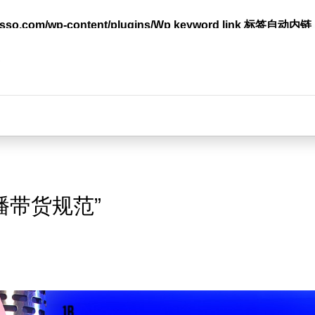
lasso.com/wp-content/plugins/Wp keyword link 标签
台
播带货规范”