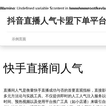
Warning
: Undefined variable $content in
/www/wwwroot/key
Skip
line
321
to
抖音直播人气卡盟下单平
content
示例页面
快手直播间人气
直播间人气是衡量快手直播成功与否的首要直观指标，直接影
多元方法论与实践工具。不仅提供即时的人工人气注入服务以
时间、预热视频以及使用平台推广工具（如小店通）来吸引自