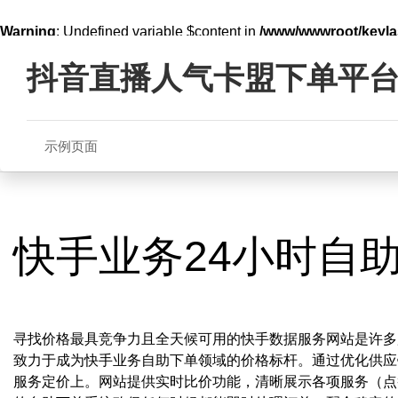
Warning
: Undefined variable $content in
/www/wwwroot/key
Skip
line
321
to
抖音直播人气卡盟下单平
content
示例页面
快手业务24小时自
寻找价格最具竞争力且全天候可用的快手数据服务网站是许多用
致力于成为快手业务自助下单领域的价格标杆。通过优化供应
服务定价上。网站提供实时比价功能，清晰展示各项服务（点