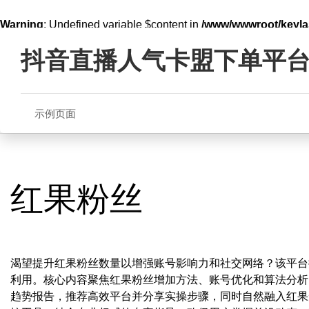
Warning
: Undefined variable $content in
/www/wwwroot/key
Skip
line
321
to
抖音直播人气卡盟下单平
content
示例页面
红果粉丝
渴望提升红果粉丝数量以增强账号影响力和社交网络？该平台
利用。核心内容聚焦红果粉丝增加方法、账号优化和算法分析
趋势报告，推荐高效平台并分享实操步骤，同时自然融入红果