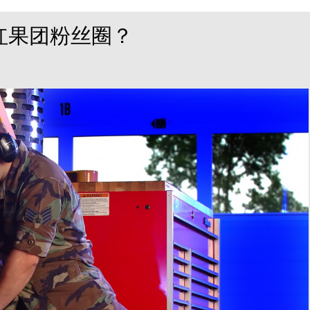
红果团粉丝圈？