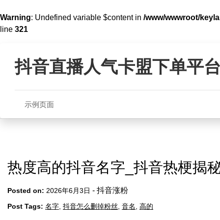
Warning
: Undefined variable $content in
/www/wwwroot/key
line
321
Skip
Warning
: Undefined array key 2 in
/www/wwwroot/keylasso.co
to
抖音直播人气卡盟下单平
content
示例页面
热度高的抖音名字_抖音热梗揭
-
抖音涨粉
Posted on:
2026年6月3日
Post Tags:
名字
,
抖音怎么删掉粉丝
,
音名
,
高的