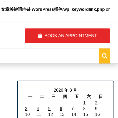
自动内链_文章关键词内链 WordPress插件/wp_keywordlink.php
on
ss.php
on line
1247
BOOK AN APPOINTMENT
2026 年 8 月
一
二
三
四
五
六
日
1
2
3
4
5
6
7
8
9
10
11
12
13
14
15
16