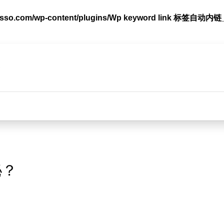
lasso.com/wp-content/plugins/Wp keyword link 标签
m/wp-content/plugins/smart-seo-tool/classes/common.cla
台
秘？