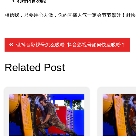
利用抖音功能
相信我，只要用心去做，你的直播人气一定会节节攀升！赶快
文
做抖音影视号怎么吸粉_抖音影视号如何快速吸粉？
章
Related Post
导
航