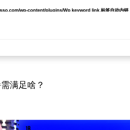
lasso.com/wp-content/plugins/Wp keyword link 标签
台
播需满足啥？