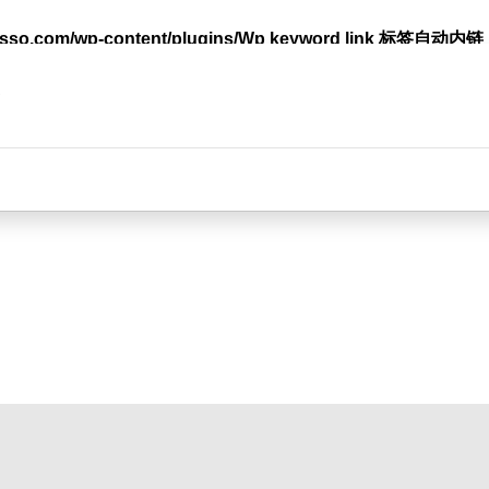
lasso.com/wp-content/plugins/Wp keyword link 标签
台