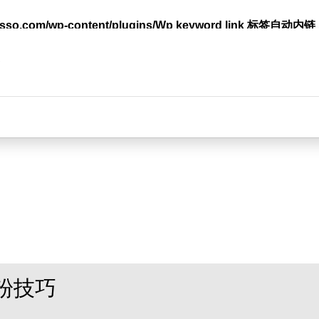
lasso.com/wp-content/plugins/Wp keyword link 标签
台
粉技巧