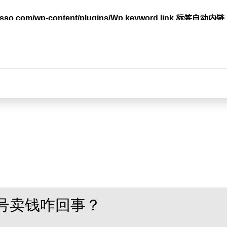
lasso.com/wp-content/plugins/Wp keyword link 标签
台
号卖钱咋回事？