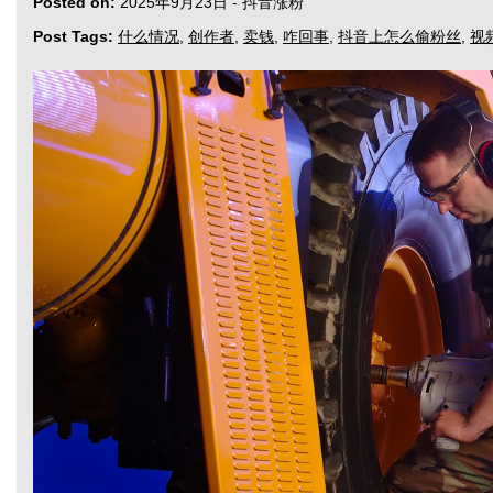
Posted on:
2025年9月23日
-
抖音涨粉
Post Tags:
什么情况
,
创作者
,
卖钱
,
咋回事
,
抖音上怎么偷粉丝
,
视