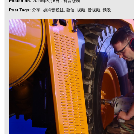
Posted on:
2026年5月6日
-
抖音涨粉
Post Tags:
分享
,
加抖音粉丝
,
微信
,
视频
,
音视频
,
频发