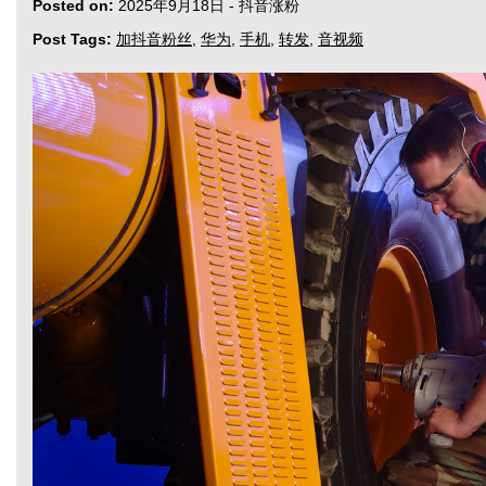
Posted on:
2025年9月18日
-
抖音涨粉
Post Tags:
加抖音粉丝
,
华为
,
手机
,
转发
,
音视频