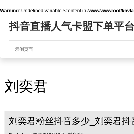
Warning
: Undefined variable $content in
/www/wwwroot/key
Skip
line
321
to
抖音直播人气卡盟下单平
content
示例页面
刘奕君
刘奕君粉丝抖音多少_刘奕君抖