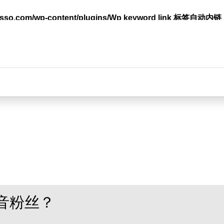
lasso.com/wp-content/plugins/Wp keyword link 标签
台
音粉丝？