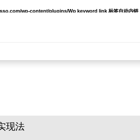
lasso.com/wp-content/plugins/Wp keyword link 标签
台
实现法