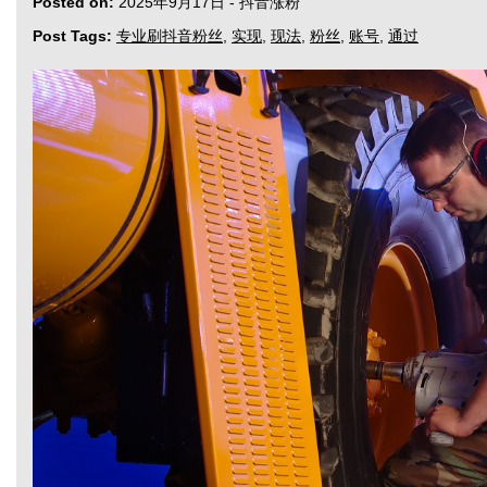
Posted on:
2025年9月17日
-
抖音涨粉
Post Tags:
专业刷抖音粉丝
,
实现
,
现法
,
粉丝
,
账号
,
通过